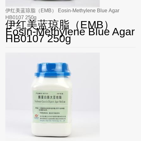
伊红美蓝琼脂（EMB） Eosin-Methylene Blue Agar
HB0107 250g
伊红美蓝琼脂（EMB）
Eosin-Methylene Blue Agar
HB0107 250g