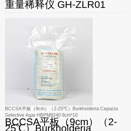
重量稀释仪 GH-ZLR01
BCCSA平板（9cm）（2-25℃）Burkholderia Cepacia
Selective Agar HBPM9240 9cm*10
BCCSA平板（9cm）（2-
25℃）Burkholderia