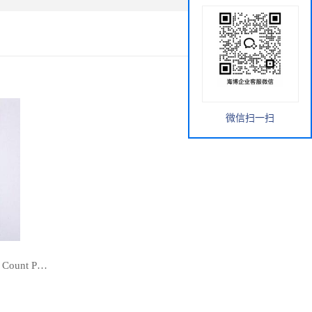
微信扫一扫
菌落总数7cm测试片(AC) Aerobic Count Plate RTCSP001 20片/包