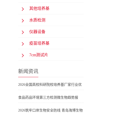
其他培养基
水质检测
仪器设备
疫苗培养基
7cm测试片
新闻资讯
2026全国高校科研院校培养基厂家行业优
选清单：科研实验合规保障
食品药品环境第三方检测微生物趋势报
告：药典培养基选型与青岛海博生物产品
2026筑牢口岸生物安全防线 青岛海博生物