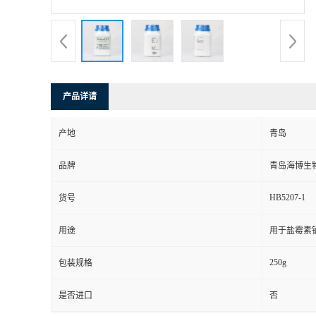
产品详请
产地
青岛
品牌
青岛海博生
HB5207-1
货号
用途
用于盐霉素
250g
包装规格
是否进口
否