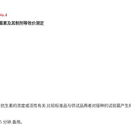
No.4
菌素及其制剂等效价测定
抗生素的浓度或活性有关;比较标准品与供试品两者对接种的试验菌产生
15 分钟,备用。