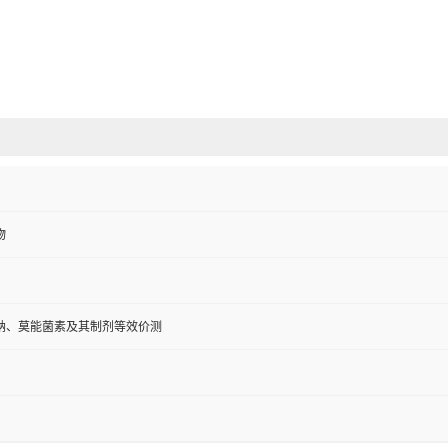
物
钠、莫能菌素及其制剂等效价测