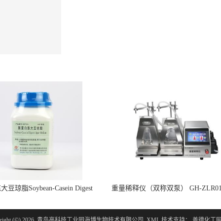
琼脂Soybean-Casein Digest
重量稀释仪（双称双泵） GH-ZLR01-
gar Medium HB7026 250g
岛海博生物·青岛格汇智能
ght (©) 2026
青岛高科技工业园海博生物技术有限公司
XML
技术支持：
盖德化工