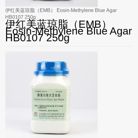
伊红美蓝琼脂（EMB） Eosin-Methylene Blue Agar
HB0107 250g
伊红美蓝琼脂（EMB）
Eosin-Methylene Blue Agar
HB0107 250g