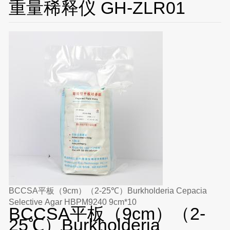
重量稀释仪 GH-ZLR01
BCCSA平板（9cm）（2-25℃）Burkholderia Cepacia
Selective Agar HBPM9240 9cm*10
BCCSA平板（9cm）（2-
25℃）Burkholderia