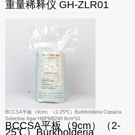
重量稀释仪 GH-ZLR01
BCCSA平板（9cm）（2-25℃）Burkholderia Cepacia
Selective Agar HBPM9240 9cm*10
BCCSA平板（9cm）（2-
25℃）Burkholderia