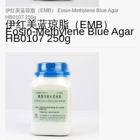
伊红美蓝琼脂（EMB） Eosin-Methylene Blue Agar
HB0107 250g
伊红美蓝琼脂（EMB）
Eosin-Methylene Blue Agar
HB0107 250g