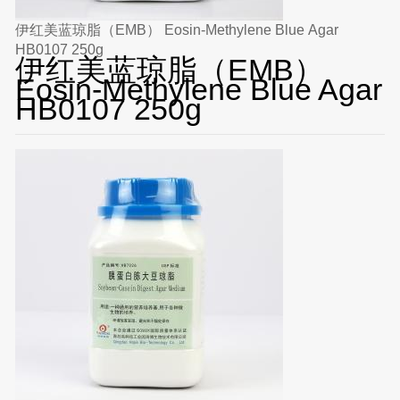
伊红美蓝琼脂（EMB） Eosin-Methylene Blue Agar
HB0107 250g
伊红美蓝琼脂（EMB）
Eosin-Methylene Blue Agar
HB0107 250g