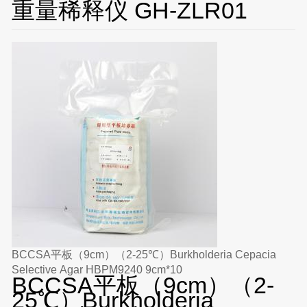
重量稀释仪 GH-ZLR01
BCCSA平板（9cm）（2-25℃）Burkholderia Cepacia
Selective Agar HBPM9240 9cm*10
BCCSA平板（9cm）（2-
25℃）Burkholderia