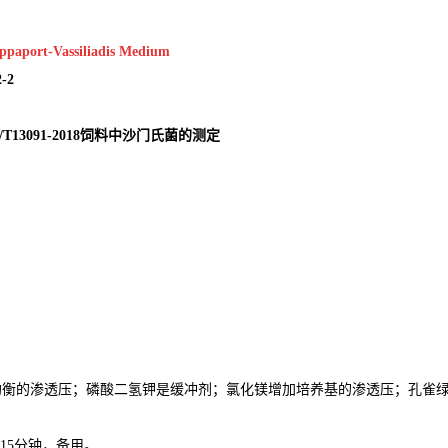
ppaport-Vassiliadis Medium
-2
/T13091-2018饲料中沙门氏菌的测定
均衡的渗透压；磷酸二氢钾是缓冲剂；氯化镁增加培养基的渗透压；孔雀
菌15分钟，备用。