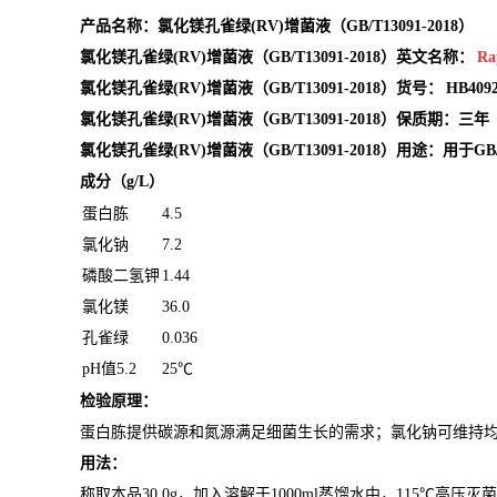
产品名称：氯化镁孔雀绿(RV)增菌液（GB/T13091-2018）
氯化镁孔雀绿(RV)增菌液（GB/T13091-2018）英文名称：
Ra
氯化镁孔雀绿(RV)增菌液（GB/T13091-2018）货号：
HB4092
氯化镁孔雀绿(RV)增菌液（GB/T13091-2018）保质期：三年
氯化镁孔雀绿(RV)增菌液（GB/T13091-2018）用途：用于GB
成分（g/L）
蛋白胨
4.5
氯化钠
7.2
磷酸二氢钾
1.44
氯化镁
36.0
孔雀绿
0.036
pH值5.2
25℃
检验原理：
蛋白胨提供碳源和氮源满足细菌生长的需求；氯化钠可维持
用法：
称取本品30.0g，加入溶解于1000ml蒸馏水中，115℃高压灭