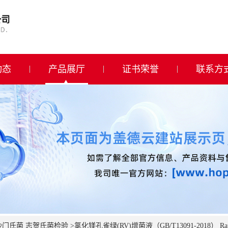
动态
产品展厅
证书荣誉
联系方
门氏菌 志贺氏菌检验
>
氯化镁孔雀绿(RV)增菌液（GB/T13091-2018） Rappaport