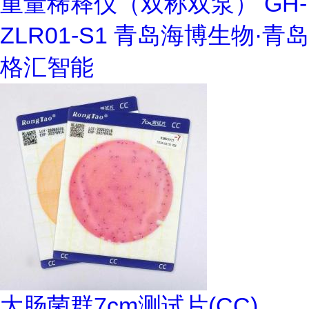
重量稀释仪（双称双泵） GH-
ZLR01-S1 青岛海博生物·青岛
格汇智能
大肠菌群7cm测试片(CC)