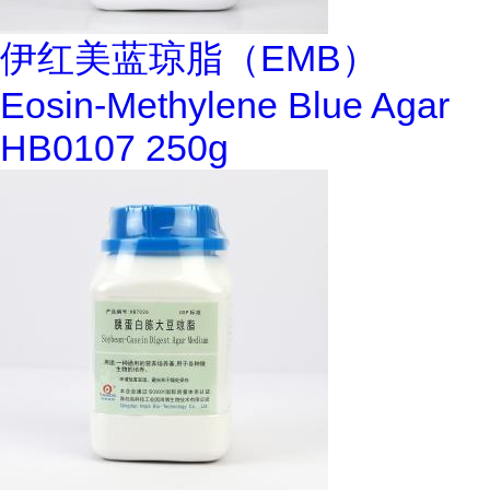
伊红美蓝琼脂（EMB）
Eosin-Methylene Blue Agar
HB0107 250g