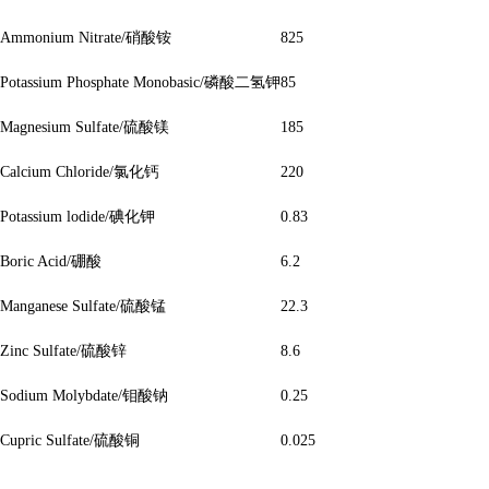
Ammonium Nitrate/硝酸铵
825
Potassium Phosphate Monobasic/磷酸二氢钾
85
Magnesium Sulfate/硫酸镁
185
Calcium Chloride/氯化钙
220
Potassium lodide/碘化钾
0.83
Boric Acid/硼酸
6.2
Manganese Sulfate/硫酸锰
22.3
Zinc Sulfate/硫酸锌
8.6
Sodium Molybdate/钼酸钠
0.25
Cupric Sulfate/硫酸铜
0.025