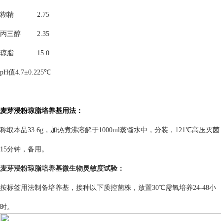
糊精
2.75
丙三醇
2.35
琼脂
15.0
pH值4.7±0.2
25℃
麦芽浸粉琼脂培养基
用法：
称取本品33.6g，加热煮沸溶解于1000ml蒸馏水中，分装，121℃高压灭菌
15分钟，备用。
麦芽浸粉琼脂培养基微生物灵敏度试验：
按标签用法制备培养基，接种以下质控菌株，放置30℃需氧培养24-48小
时。