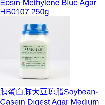
Eosin-Methylene Blue Agar
HB0107 250g
胰蛋白胨大豆琼脂Soybean-
Casein Digest Agar Medium