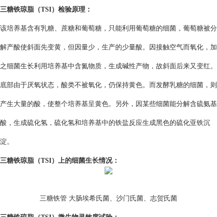
三糖铁琼脂（TSI）
检
验
原
理
：
该培养基含有乳糖、蔗糖和葡萄糖，只能利用葡萄糖的细菌，葡萄糖被分
解产酸使斜面先变黄，但因量少，生产的少量酸。因接触空气而氧化，加
之细菌生长利用培养基中含氮物质，生成碱性产物，故斜面后来又变红。
底部由于厌氧状态，酸类不被氧化，仍保持黄色。而发酵乳糖的细菌，则
产生大量的酸，使整个培养基呈黄色。另外，因某些细菌能分解含硫氨基
酸，生成硫化氢，硫化氢和培养基中的铁盐反应生成黑色的硫化亚铁沉
淀。
三糖铁琼脂（TSI
）上的细菌生长情况：
三糖铁管
大肠埃希氏菌、
沙门氏菌、
志贺氏菌