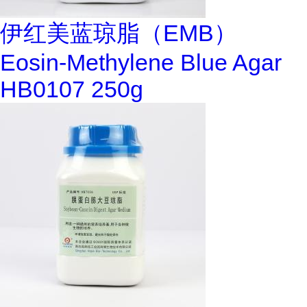
伊红美蓝琼脂（EMB）
Eosin-Methylene Blue Agar
HB0107 250g