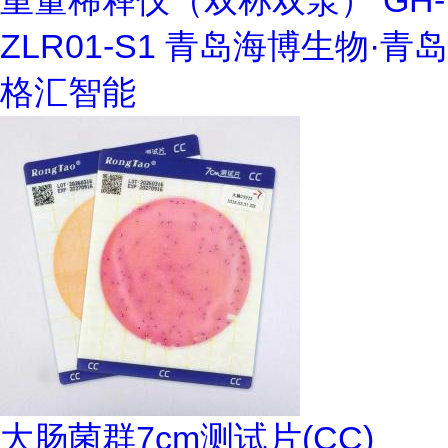
重量稀释仪（双称双泵） GH-
ZLR01-S1 青岛海博生物·青岛
格汇智能
大肠菌群7cm测试片(CC)