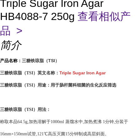
Triple Sugar Iron Agar
HB4088-7 250g
查看相似产
品 >
简介
三糖铁琼脂（TSI）
产品名称：
Triple Sugar Iron Agar
三糖铁琼脂（TSI）英文名称：
用于肠杆菌科细菌的生化反应筛选
三糖铁琼脂（TSI）用途：
三糖铁琼脂（TSI）
用
法：
称取本品
64.5g,
加热溶解
于
1000ml
蒸馏水中
,
加热煮沸
1
分钟
,
分装于
16mm
×
150mm
试管
,121
℃高压灭菌
15
分钟制成高层斜面
。