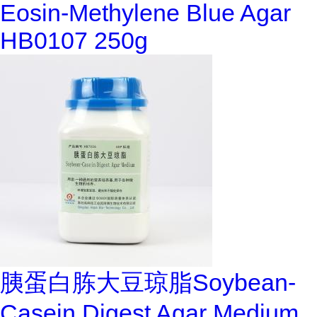
Eosin-Methylene Blue Agar
HB0107 250g
胰蛋白胨大豆琼脂Soybean-
Casein Digest Agar Medium