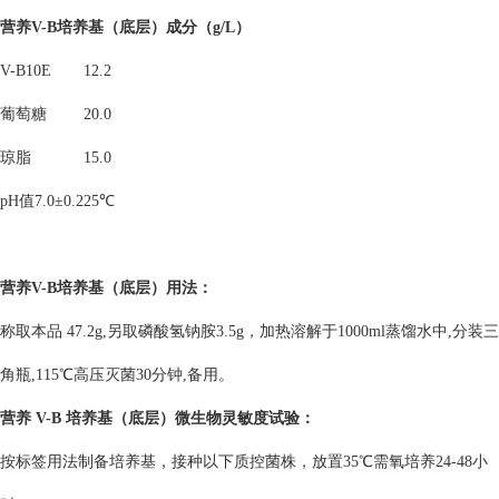
营养V-B培养基（底层）
成分（g/L）
V-B10E
12.2
葡萄糖
20.0
琼脂
15.0
pH值7.0±0.2
25℃
营养V-B培养基（底层）
用法：
称取本品 47.2g,另取磷酸氢钠胺3.5g，加热溶解于1000ml蒸馏水中,分装三
角瓶,115℃高压灭菌30分钟,备用。
营养 V-B 培养基（底层）
微生物灵敏度试验：
按标签用法制备培养基，接种以下质控菌株，放置35℃需氧培养24-48小