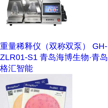
重量稀释仪（双称双泵） GH-
ZLR01-S1 青岛海博生物·青岛
格汇智能