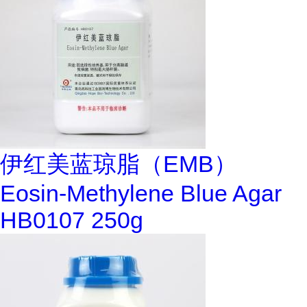
伊红美蓝琼脂（EMB）
Eosin-Methylene Blue Agar
HB0107 250g