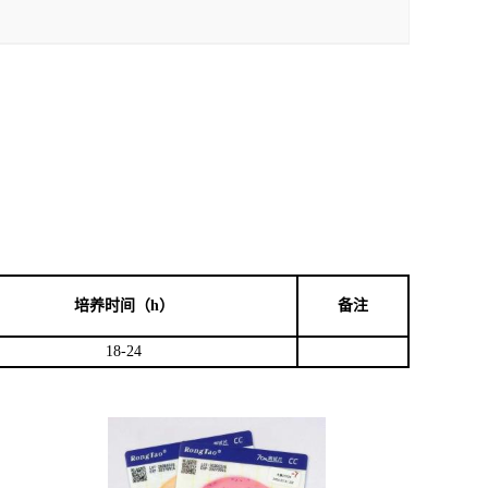
培养
时间（h）
备注
18-24