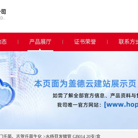
动态
产品展厅
证书荣誉
联系方
门氏菌、志贺氏菌生化
>
水杨苷发酵管 GB014 20支/盒