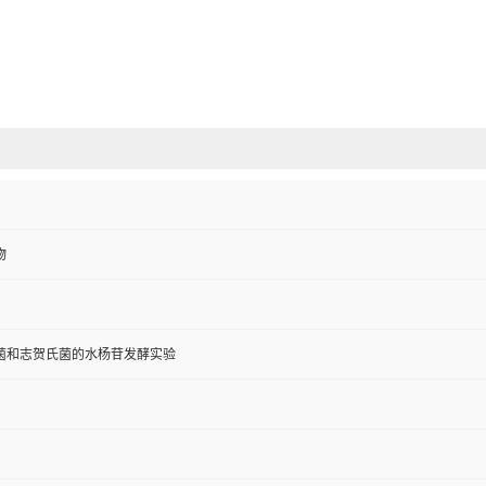
物
菌和志贺氏菌的水杨苷发酵实验