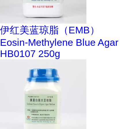
伊红美蓝琼脂（EMB）
Eosin-Methylene Blue Agar
HB0107 250g