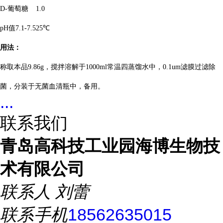
D-葡萄糖
1.0
pH值7.1-7.5
25℃
用法：
称取本品9.86g，搅拌溶解于1000ml常温四蒸馏水中，0.1um滤膜过滤除
菌，分装于无菌血清瓶中，备用。
...
联系我们
青岛高科技工业园海博生物技
术有限公司
联系人
刘蕾
联系手机
18562635015