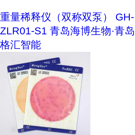
重量稀释仪（双称双泵） GH-
ZLR01-S1 青岛海博生物·青岛
格汇智能