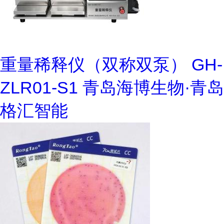
重量稀释仪（双称双泵） GH-
ZLR01-S1 青岛海博生物·青岛
格汇智能