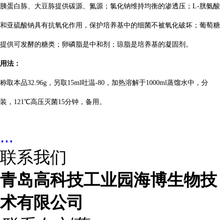
胰蛋白胨、大豆胨提供碳源、氮源；氯化钠维持均衡的渗透压；L-胱氨酸
和亚硫酸钠具有抗氧化作用，保护培养基中的细菌不被氧化破坏；葡萄糖
提供可发酵的糖类；卵磷脂是中和剂；琼脂是培养基的凝固剂。
用法：
称取本品32.96g，另取15ml吐温-80，加热溶解于1000ml蒸馏水中，分
装，121℃高压灭菌15分钟，备用。
...
联系我们
青岛高科技工业园海博生物技
术有限公司