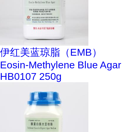
伊红美蓝琼脂（EMB）
Eosin-Methylene Blue Agar
HB0107 250g