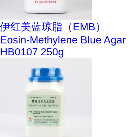
伊红美蓝琼脂（EMB）
Eosin-Methylene Blue Agar
HB0107 250g