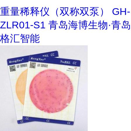
重量稀释仪（双称双泵） GH-
ZLR01-S1 青岛海博生物·青岛
格汇智能