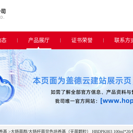
动态
产品展厅
证书荣誉
联系方
养基
>
大肠菌群/大肠杆菌显色培养基（无菌颗粒） HBDPK003 100ml*20/