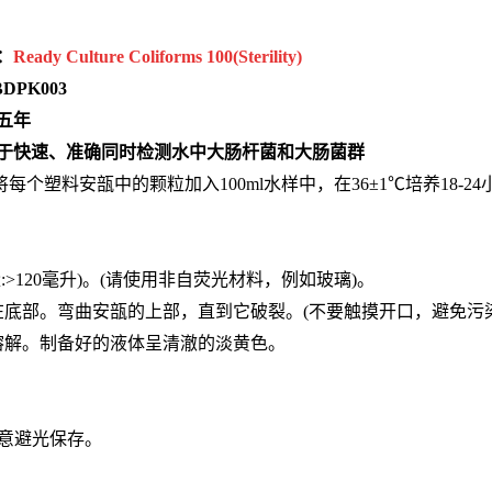
：
Ready Culture Coliforms 100(Sterility)
PK003
五年
用于快速、准确同时检测水中大肠杆菌和大肠菌群
个塑料安瓿中的颗粒加入100ml水样中，在36±1℃培养18-
:>120毫升)。(请使用非自荧光材料，例如玻璃)。
在底部。弯曲安瓿的上部，直到它破裂。(不要触摸开口，避免污
溶解。制备好的液体呈清澈的淡黄色。
注意避光保存。