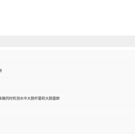
物
准确同时检测水中大肠杆菌和大肠菌群