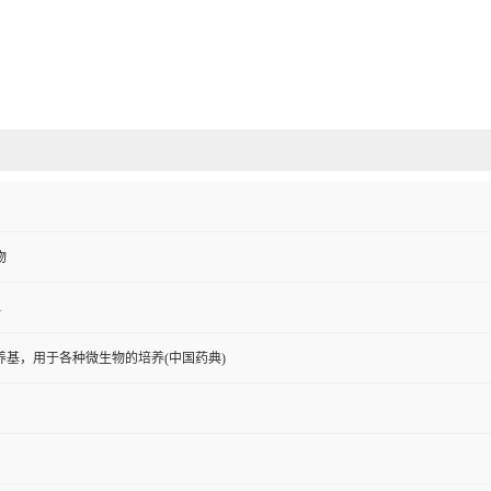
物
1
养基，用于各种微生物的培养(中国药典)