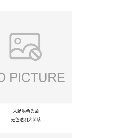
：
大肠埃希氏菌
无色透明大菌落