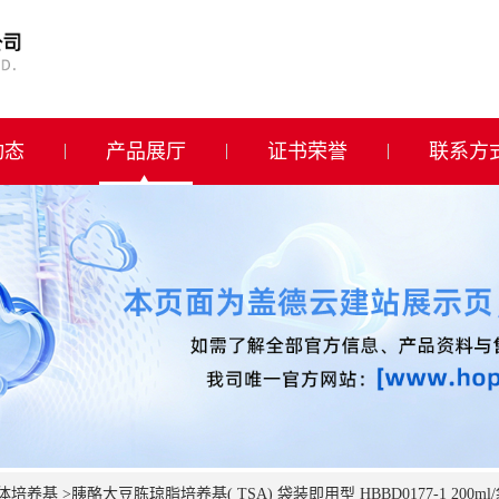
动态
产品展厅
证书荣誉
联系方
体培养基
>
胰酪大豆胨琼脂培养基( TSA) 袋装即用型 HBBD0177-1 200ml/