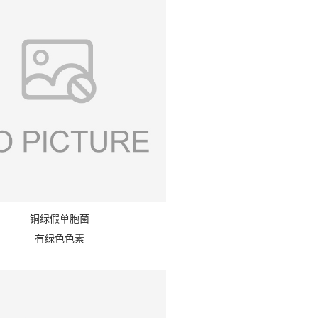
铜绿假单胞菌
有绿色色素