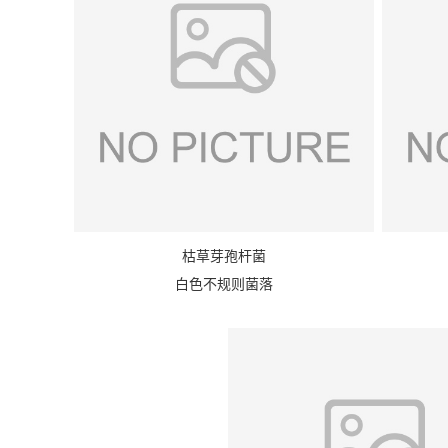
枯草芽孢杆菌
白色不规则菌落