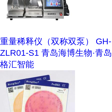
重量稀释仪（双称双泵） GH-
ZLR01-S1 青岛海博生物·青岛
格汇智能