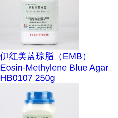
伊红美蓝琼脂（EMB）
Eosin-Methylene Blue Agar
HB0107 250g