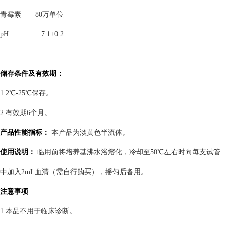
青霉素
80万单位
pH
7.1±0.2
储存条件及有效期：
1.2℃-25℃保存。
2.有效期6个月。
产品性能指标：
本产品为淡黄色半流体。
使用说明：
临用前将培养基沸水浴熔化，冷却至50℃左右时向每支试管
中加入2mL血清（需自行购买），摇匀后备用。
注意事项
1.本品不用于临床诊断。