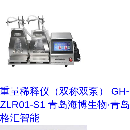
重量稀释仪（双称双泵） GH-
ZLR01-S1 青岛海博生物·青岛
格汇智能