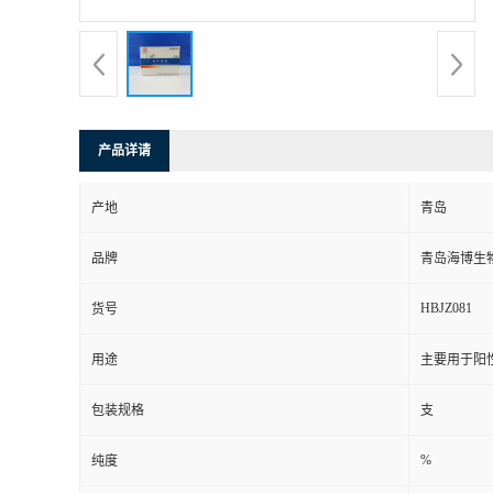
产品详请
产地
青岛
品牌
青岛海博生
HBJZ081
货号
用途
主要用于阳
包装规格
支
%
纯度