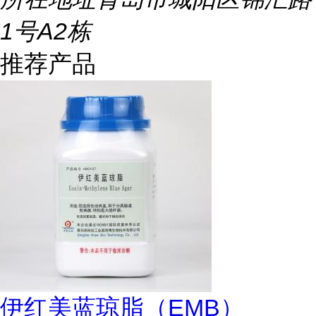
1号A2栋
推荐产品
伊红美蓝琼脂（EMB）