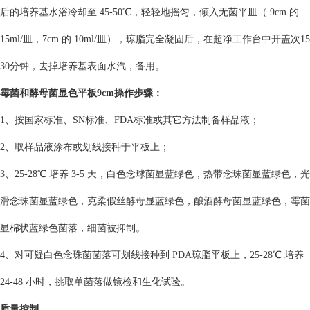
后的培养基水浴冷却至 45
-50℃，轻轻地摇匀，倾入无菌平皿（ 9cm 的
15ml/皿，7cm 的 10ml/皿），琼脂完全凝固后，在超净工作台中开盖次15
30分钟，去掉培养基表面水汽，备用。
霉菌和酵母菌显色平板9cm
操
作
步
骤
：
1、按国家标准、SN标准、FDA标准或其它方法制备样品液；
2、取样品液涂布或划线接种于平板上；
3、25-28℃ 培养 3-5 天，白色念球菌显蓝绿色，热带念珠菌显蓝绿色，光
滑念珠菌显蓝绿色，克柔假丝酵母显蓝绿色，酿酒酵母菌显蓝绿色，霉
菌
显棉状蓝绿色菌落，细菌被抑制。
4、对可疑白色念珠菌菌落可划线接种到 PDA琼脂平板上，25-28℃ 培养
24-48 小时，挑取单菌落做镜检和生化试验。
质量控制