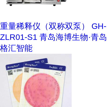
重量稀释仪（双称双泵） GH-
ZLR01-S1 青岛海博生物·青岛
格汇智能