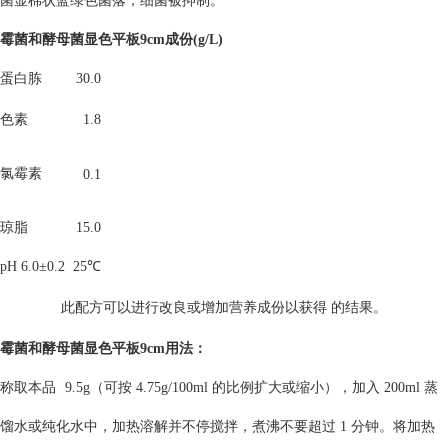
菌显棉状蓝绿色菌落，细菌被抑制。
霉菌和酵母菌显色平板9cm
成份(g/L)
蛋白胨
30.0
色素
1.8
氯霉素
0.1
琼脂
15.0
pH 6.0±0.2 25℃
此配方可以进行改良或增加营养成份以获得 的结果。
霉菌和酵母菌显色平板9cm
用
法
：
称
取
本
品
9
.5g（可按 4.7
5g/100ml 的比例扩大或缩小），加入 200ml 蒸
馏水或纯化水中，加热溶解并不停搅拌，煮沸不要超过 1 分钟。将加热