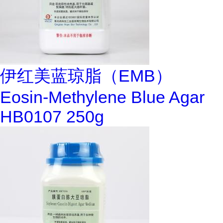
伊红美蓝琼脂（EMB）
Eosin-Methylene Blue Agar
HB0107 250g