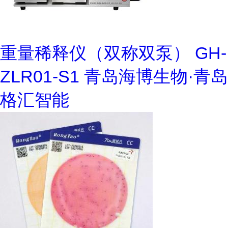
重量稀释仪（双称双泵） GH-
ZLR01-S1 青岛海博生物·青岛
格汇智能