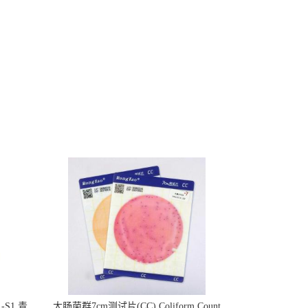
S1 青
大肠菌群7cm测试片(CC) Coliform Count