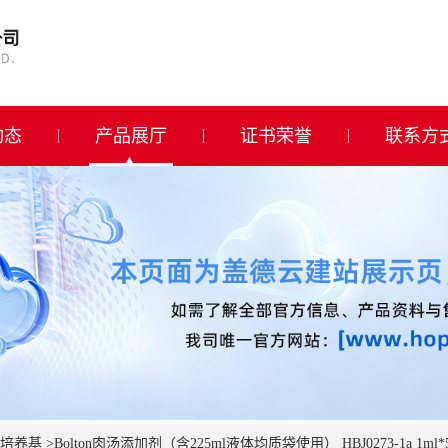
动态
产品展厅
证书荣誉
联系方
培养基
>
Bolton肉汤添加剂（含225ml液体均质袋使用） HBJ0273-1a 1ml*