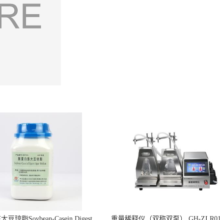
琼脂Soybean-Casein Digest
重量稀释仪（双称双泵） GH-ZLR01-