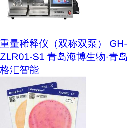
重量稀释仪（双称双泵） GH-
ZLR01-S1 青岛海博生物·青岛
格汇智能