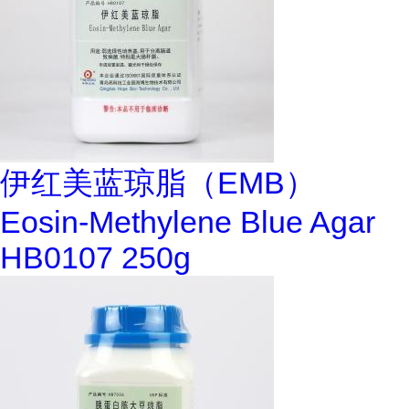
伊红美蓝琼脂（EMB）
Eosin-Methylene Blue Agar
HB0107 250g