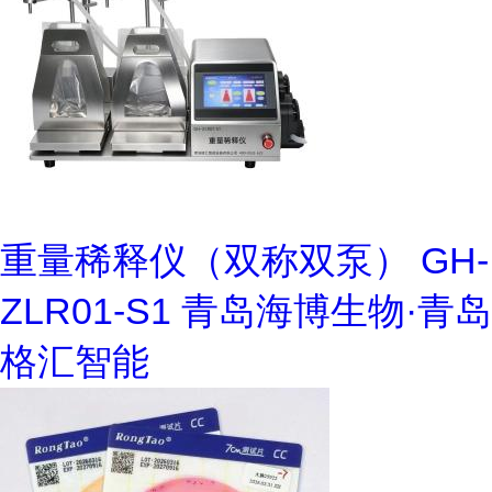
重量稀释仪（双称双泵） GH-
ZLR01-S1 青岛海博生物·青岛
格汇智能