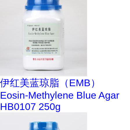
伊红美蓝琼脂（EMB）
Eosin-Methylene Blue Agar
HB0107 250g