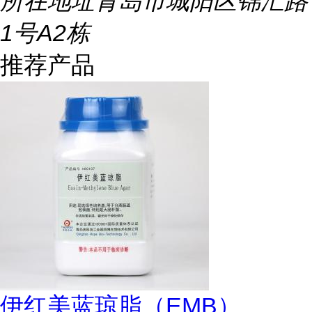
所在地址
青岛市城阳区锦汇路
1号A2栋
推荐产品
伊红美蓝琼脂（EMB）