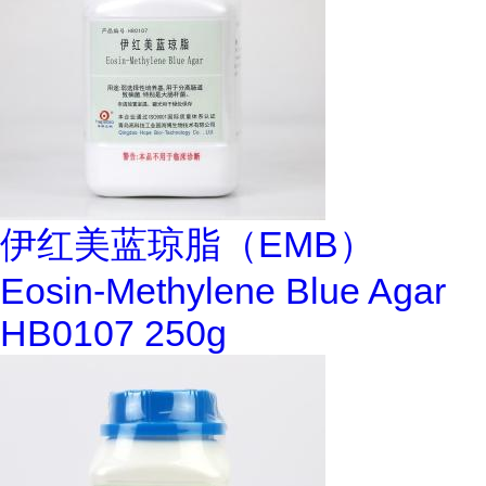
伊红美蓝琼脂（EMB）
Eosin-Methylene Blue Agar
HB0107 250g