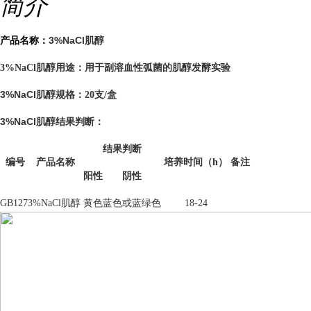
简介
3%NaCl肌醇
产品名称：
用于副溶血性弧菌的肌醇发酵实验
3%NaCl肌醇用途：
3%NaCl肌醇
规格：20支/盒
3%NaCl肌醇
结果判断：
结果判断
编号
产品名称
培养时间（h）
备注
阳性
阴性
GB127
3%NaCl肌醇
黄色
蓝色或蓝绿色
18-24