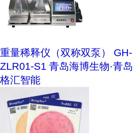
重量稀释仪（双称双泵） GH-
ZLR01-S1 青岛海博生物·青岛
格汇智能