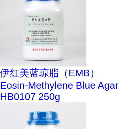
伊红美蓝琼脂（EMB）
Eosin-Methylene Blue Agar
HB0107 250g