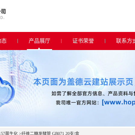
动态
产品展厅
证书荣誉
联系方
157菌生化
>
纤维二糖发酵管 GB071 20支/盒