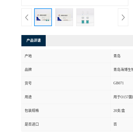
产品详请
产地
青岛
品牌
青岛海博生
GB071
货号
用途
用于O157
包装规格
20支/盒
是否进口
否