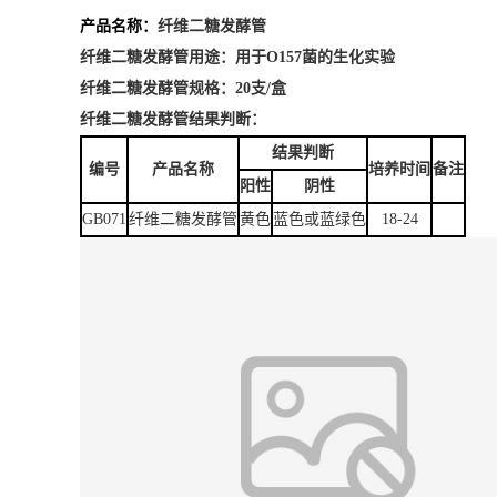
产品名称：
纤维二糖发酵管
纤维二糖发酵管用途：
用于O157菌的生化实验
纤维二糖发酵管
规格：20支/盒
纤维二糖发酵管
结果判断：
结果判断
编号
产品名称
培养时间
备注
阳性
阴性
GB071
纤维二糖发酵管
黄色
蓝色或蓝绿色
18-24