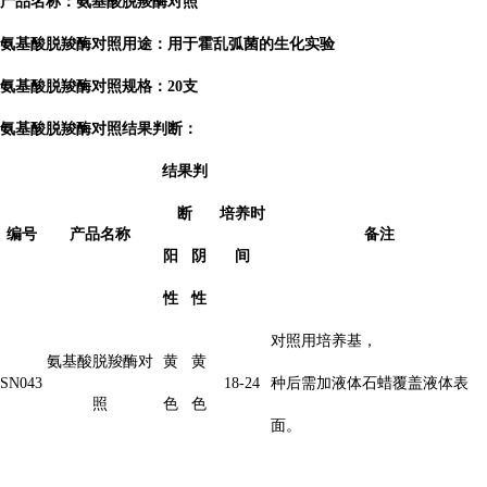
产品名称：氨基酸脱羧酶对照
氨基酸脱羧酶对照用途：用于霍乱弧菌的生化实验
氨基酸脱羧酶对照规格：20支
氨基酸脱羧酶对照
结果判断：
结果判
断
培养时
编号
产品名称
备注
阳
阴
间
性
性
对照用培养基，
氨基酸脱羧酶对
黄
黄
SN043
18-24
种后需加液体石蜡覆盖液体表
照
色
色
面。