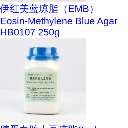
伊红美蓝琼脂（EMB）
Eosin-Methylene Blue Agar
HB0107 250g