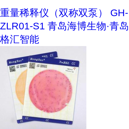
重量稀释仪（双称双泵） GH-
ZLR01-S1 青岛海博生物·青岛
格汇智能