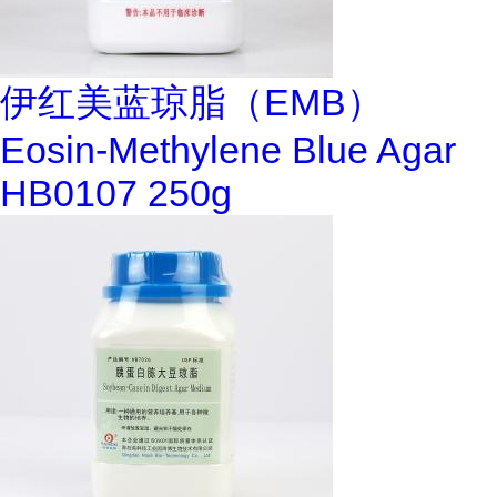
伊红美蓝琼脂（EMB）
Eosin-Methylene Blue Agar
HB0107 250g