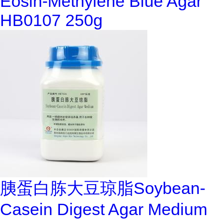
Eosin-Methylene Blue Agar
HB0107 250g
胰蛋白胨大豆琼脂Soybean-
Casein Digest Agar Medium