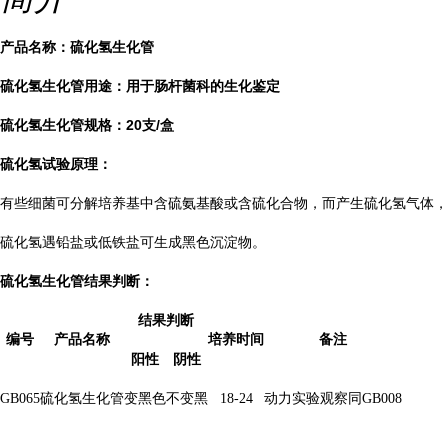
产品名称：
硫化氢生化管
硫化氢生化管用途：
用于肠杆菌科的生化鉴定
硫化氢生化管
规格：20支/盒
硫化氢
试验原理：
有些细菌可分解培养基中含硫氨基酸或含硫化合物，而产生硫化氢气体，
硫化氢遇铅盐或低铁盐可生成黑色沉淀物。
硫化氢生化管
结果判断：
结果判断
编号
产品名称
培养时间
备注
阳性
阴性
GB065
硫化氢生化管
变黑色
不变黑
18-24
动力实验观察同GB008