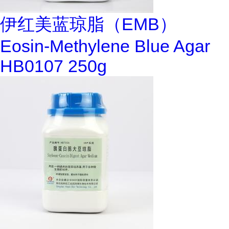
伊红美蓝琼脂（EMB）
Eosin-Methylene Blue Agar
HB0107 250g