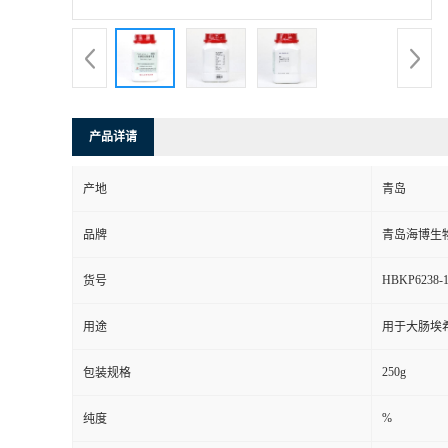
产品详请
产地
青岛
品牌
青岛海博生
HBKP6238-
货号
用途
用于大肠埃
250g
包装规格
%
纯度