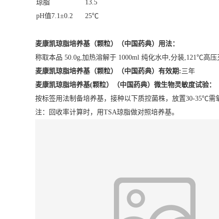
琼脂
13.5
pH
值
7.1
±
0.2
25
℃
麦康凯琼脂培养基（颗粒）（中国药典）
用法：
称取本品
50.0g,
加热溶解于
1000ml
纯化水中
,
分装
,121
℃高压
麦康凯琼脂培养基（颗粒）（中国药典）
有效期
:
三年
麦康凯琼脂培养基(颗粒）（中国药典）
微生物灵敏度试验：
按标签用法制备培养基，接种以下质控菌株，放置30-35℃需氧
注：回收率计算时，用TSA琼脂做对照培养基。