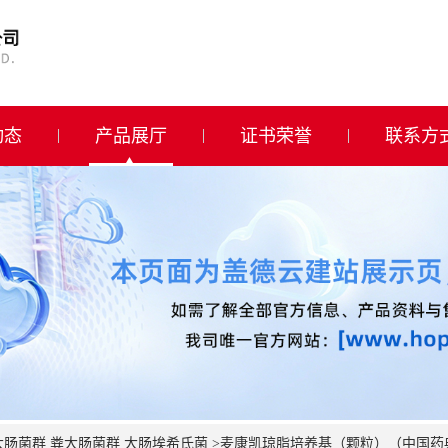
动态
产品展厅
证书荣誉
联系方
肠菌群 粪大肠菌群 大肠埃希氏菌
>
麦康凯琼脂培养基（颗粒）（中国药典）HBK