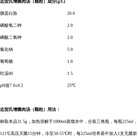
志贺氏增菌肉汤（颗粒）
成分(g/L)
胰蛋白胨
20.0
磷酸氢二钾
2.0
磷酸二氢钾
2.0
氯化钠
5.0
葡萄糖
1.0
吐温80
1.5
pH值7.0±0.2
25℃
志贺氏增菌肉汤（颗粒）
用法：
称取本品31.5g，加热溶解于1000ml蒸馏水中，分装三角瓶，每瓶225ml，
121℃高压灭菌15分钟，冷至50-55℃时，每225ml培养基中加入1支无菌新