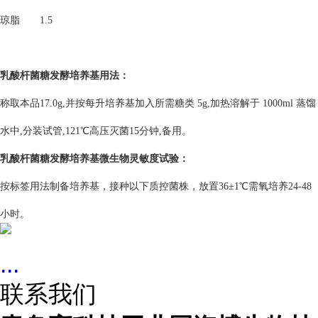
琼脂
1.5
乳酸杆菌糖发酵培养基
用法：
称取本品17.0g,并按每升培养基加入所需糖类 5g,加热溶解于 1000ml 蒸馏
水中,分装试管,121℃高压灭菌15分钟,备用。
乳酸杆菌糖发酵培养基
微生物灵敏度试验：
按标签用法制备培养基，接种以下质控菌株，放置36±1℃需氧培养24-48
小时。
...
联系我们