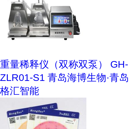
重量稀释仪（双称双泵） GH-
ZLR01-S1 青岛海博生物·青岛
格汇智能