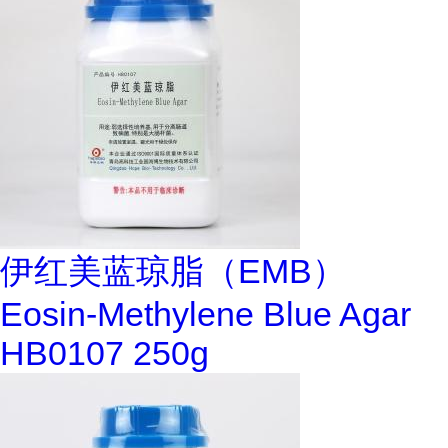
伊红美蓝琼脂（EMB）
Eosin-Methylene Blue Agar
HB0107 250g