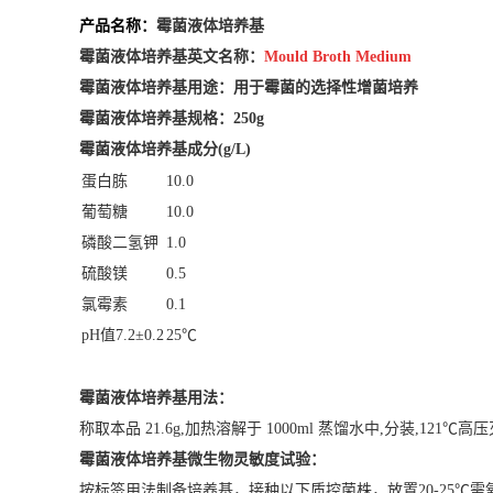
产品名称：
霉菌液体培养基
霉菌液体培养基英文名称：
Mould Broth Medium
霉菌液体培养基用途：
用于霉菌的选择性增菌培养
霉菌液体培养基
规
格：250g
霉菌液体培养基
成分(g/L)
蛋白胨
10.0
葡萄糖
10.0
磷酸二氢钾
1.0
硫酸镁
0.5
氯霉素
0.1
pH值7.2±0.2
25℃
霉菌液体培养基
用法：
称取本品 21.6g,加热溶解于 1000ml 蒸馏水中,分装,121℃高
霉菌液体培养基
微生物灵敏度试验：
按标签用法制备培养基，接种以下质控菌株，放置20-25℃需氧