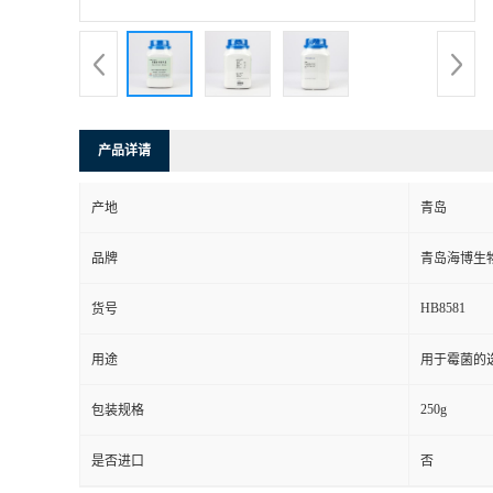
产品详请
产地
青岛
品牌
青岛海博生
HB8581
货号
用途
用于霉菌的
250g
包装规格
是否进口
否