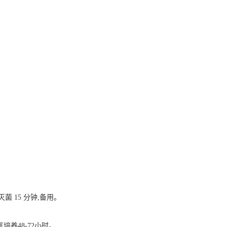
压灭菌 15 分钟,备用。
培养48-72小时。