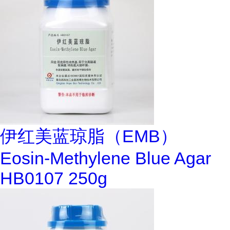
伊红美蓝琼脂（EMB）
Eosin-Methylene Blue Agar
HB0107 250g