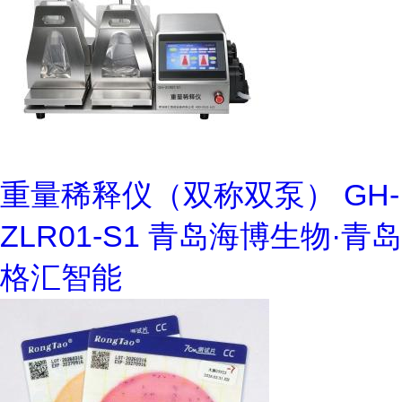
重量稀释仪（双称双泵） GH-
ZLR01-S1 青岛海博生物·青岛
格汇智能