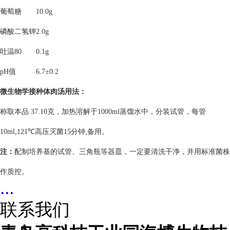
葡萄糖
10.0g
磷酸二氢钾
2.0g
吐温80
0.1g
pH值
6.7±0.2
微生物学接种体肉汤
用法：
称取本品 37.10克，加热溶解于1000ml蒸馏水中，分装试管，每管
10ml,121℃高压灭菌15分钟,备用。
注：
配制培养基的试管、三角瓶等器皿，一定要清洗干净，并用标准菌株
作质控。
...
联系我们