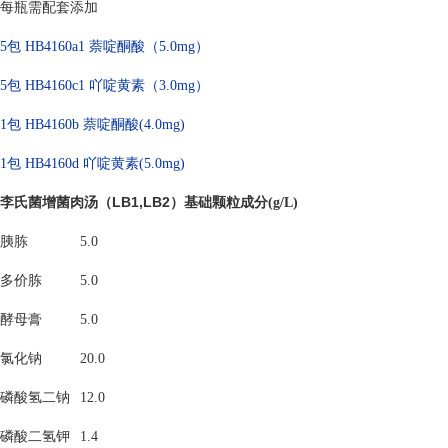
每瓶需配套添加
5包 HB4160a1 萘啶酮酸（5.0mg）
5包 HB4160c1
吖啶黄素（3.0mg）
1包 HB4160b
萘啶酮酸(4.0mg)
1
包 HB4160d 吖啶黄素(5.0mg)
李氏菌增菌肉汤（LB1,LB2）基础颗粒
成分(g/L)
胰胨
5.0
多价胨
5.0
酵母膏
5.0
氯化钠
20.0
磷酸氢二钠
12.0
磷酸二氢钾
1.4