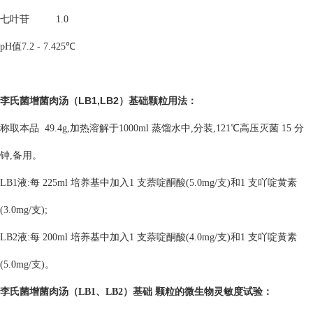
七叶苷
1.0
pH值7.2 - 7.4
25℃
李氏菌增菌肉汤（LB1,LB2）基础颗粒
用法：
称取本品 49.4g,加热溶解于1000ml 蒸馏水中,分装,121℃高压灭菌 15 分
钟,备用。
LB1液:每 225ml 培养基中加入1 支萘啶酮酸(5.0mg/支)和1 支吖啶黄素
(3.0mg/支);
LB2液:每 200ml 培养基中加入1 支萘啶酮酸(4.0mg/支)和1 支吖啶黄素
(5.0mg/支)。
李氏菌增菌肉汤（LB1、LB2）基础 颗粒的
微生物灵敏度试验：