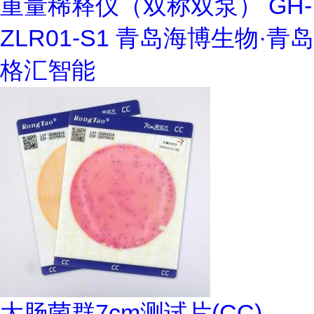
重量稀释仪（双称双泵） GH-
ZLR01-S1 青岛海博生物·青岛
格汇智能
大肠菌群7cm测试片(CC)