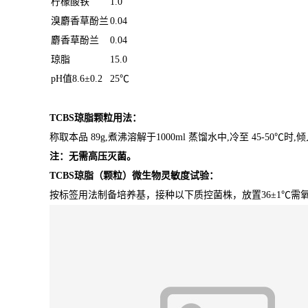
柠檬酸铁
1.0
溴麝香草酚兰
0.04
麝香草酚兰
0.04
琼脂
15.0
pH
值
8.6
±
0.2
25
℃
TCBS琼脂颗粒
用法：
称取本品
89g,
煮沸溶解于
1000ml
蒸馏水中
,
冷至
45-50
℃时
,
倾
注：
无需高压灭菌。
TCBS琼脂（颗粒）
微生物灵敏度试验：
按标签用法制备培养基，接种以下质控菌株，放置36±1℃需