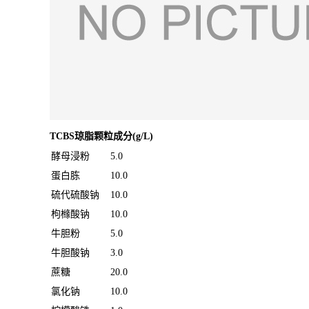
TCBS琼脂颗粒
成分
(g/L)
酵母浸粉
5.0
蛋白胨
10.0
硫代硫酸钠
10.0
枸橼酸钠
10.0
牛胆粉
5.0
牛胆酸钠
3.0
蔗糖
20.0
氯化钠
10.0