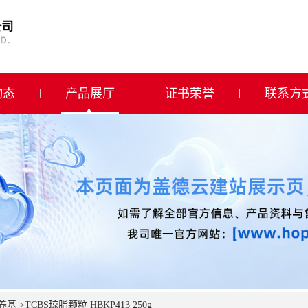
动态
产品展厅
证书荣誉
联系方
养基
>
TCBS琼脂颗粒 HBKP413 250g