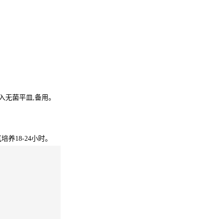
入无菌平皿
,
备用。
氧
培养18-24小时。