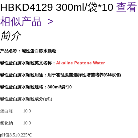
HBKD4129 300ml/袋*10
查看
相似产品 >
简介
产品名称：碱性蛋白胨水颗粒
碱性蛋白胨水颗粒英文名称：
Alkaline Peptone Water
碱性蛋白胨水颗粒用途：用于霍乱弧菌选择性增菌培养(SN标准)
碱性蛋白胨水颗粒规格：300ml/袋*10
碱性蛋白胨水颗粒
成分
(g/L)
蛋白胨
10.0
氯化钠
10.0
pH
值
8.5
±
0.2
25
℃