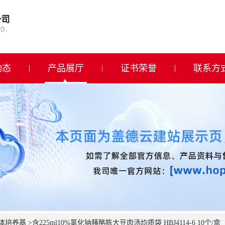
动态
产品展厅
证书荣誉
联系方
体培养基
>
含225ml10%氯化钠胰酪胨大豆肉汤均质袋 HBJ4114-6 10个/盒