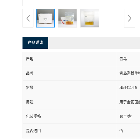
产品详请
产地
青岛
品牌
青岛海博生
HBJ4114-6
货号
用途
用于金葡菌
包装规格
10个/盒
是否进口
否