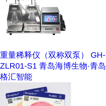
重量稀释仪（双称双泵） GH-
ZLR01-S1 青岛海博生物·青岛
格汇智能