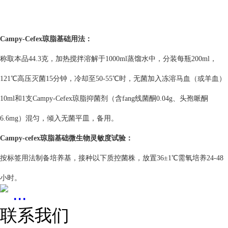
Campy-Cefex琼脂基础
用法：
称取本品44.3克，加热搅拌溶解于1000ml蒸馏水中，分装每瓶200ml，
121℃高压灭菌15分钟，冷却至50-55℃时，无菌加入冻溶马血（或羊血）
10ml和1支Campy-Cefex琼脂抑菌剂（含fang线菌酮0.04g、头孢哌酮
6.6mg）混匀，倾入无菌平皿，备用。
Campy-cefex琼脂基础
微生物灵敏度试验：
按标签用法制备培养基，接种以下质控菌株，放置36±1℃需氧培养24-48
小时。
...
联系我们