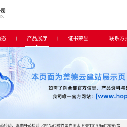
动态
产品展厅
证书荣誉
联系方
菌检验、弯曲杆菌检验
>
3%NaCl碱性蛋白胨水 HBPT019 9ml*20支/盒