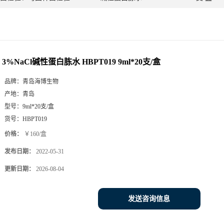
3%NaCl碱性蛋白胨水 HBPT019 9ml*20支/盒
品牌：
青岛海博生物
产地：
青岛
型号：
9ml*20支/盒
货号：
HBPT019
价格：
￥160/盒
发布日期：
2022-05-31
更新日期：
2026-08-04
发送咨询信息