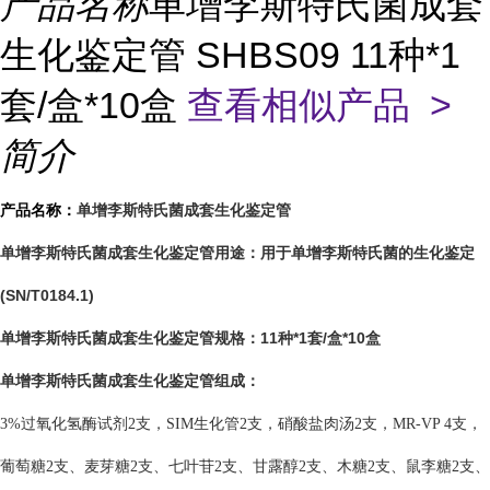
产品名称
单增李斯特氏菌成套
生化鉴定管 SHBS09 11种*1
套/盒*10盒
查看相似产品 >
简介
单增李斯特氏菌成套生化鉴定管
产品名称：
用于单增李斯特氏菌的生化鉴定
单增李斯特氏菌成套生化鉴定管用途：
(SN/T0184.1)
11种*1套/盒*10盒
单增李斯特氏菌成套生化鉴定管规格：
单增李斯特氏菌成套生化鉴定管
组成：
3%过氧化氢酶试剂2支，SIM生化管2支，
硝酸盐肉汤
2
支，
MR-VP
4
支，
葡萄糖
2
支、
麦芽糖
2
支、七叶苷
2
支、
甘露醇
2
支、
木糖
2
支、鼠李糖
2
支
、