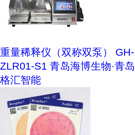
重量稀释仪（双称双泵） GH-
ZLR01-S1 青岛海博生物·青岛
格汇智能