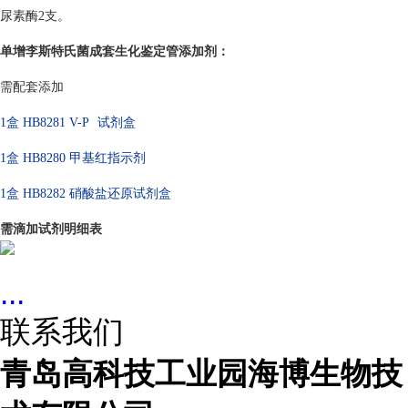
尿素酶
2
支。
单增李斯特氏菌成套生化鉴定管
添加剂：
需配套添加
1盒
HB8281
V-P
试剂盒
1盒 HB8280 甲基红指示剂
1盒 HB8282 硝酸盐还原试剂盒
需滴加试剂明细表
...
联系我们
青岛高科技工业园海博生物技