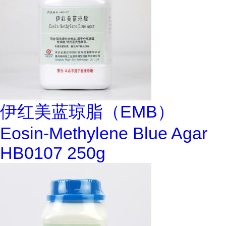
伊红美蓝琼脂（EMB）
Eosin-Methylene Blue Agar
HB0107 250g