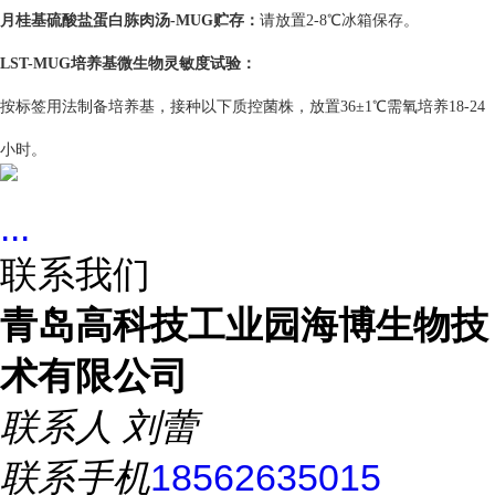
月桂基硫酸盐蛋白胨肉汤-MUG
贮存：
请放置2-8℃冰箱保存。
LST-MUG培养基
微生物灵敏度试验：
按标签用法制备培养基，接种以下质控菌株，放置36±1℃需氧培养18-24
小时。
...
联系我们
青岛高科技工业园海博生物技
术有限公司
联系人
刘蕾
联系手机
18562635015