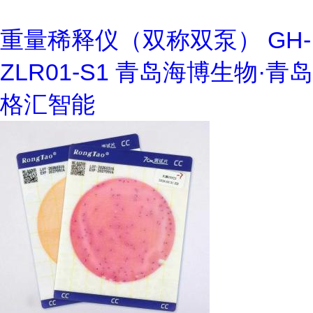
重量稀释仪（双称双泵） GH-
ZLR01-S1 青岛海博生物·青岛
格汇智能