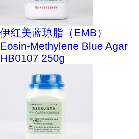
伊红美蓝琼脂（EMB）
Eosin-Methylene Blue Agar
HB0107 250g