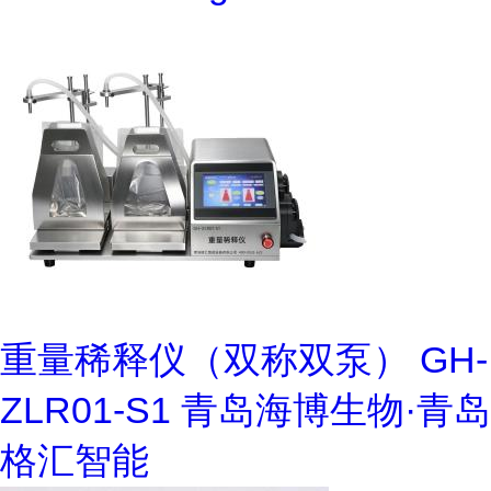
重量稀释仪（双称双泵） GH-
ZLR01-S1 青岛海博生物·青岛
格汇智能