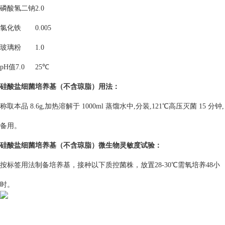
磷酸氢二钠
2.0
氯化铁
0.005
玻璃粉
1.0
pH值7.0
25℃
硅酸盐细菌培养基（不含琼脂）
用法：
称取本品 8.6g,加热溶解于 1000ml 蒸馏水中,分装,121℃高压灭菌 15 分钟,
备用。
硅酸盐细菌培养基（不含琼脂）
微生物灵敏度试验：
按标签用法制备培养基，接种以下质控菌株，放置28-30℃需氧培养48小
时。