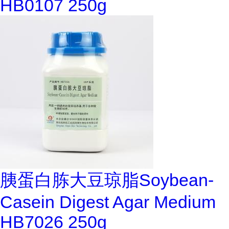
HB0107 250g
胰蛋白胨大豆琼脂Soybean-
Casein Digest Agar Medium
HB7026 250g