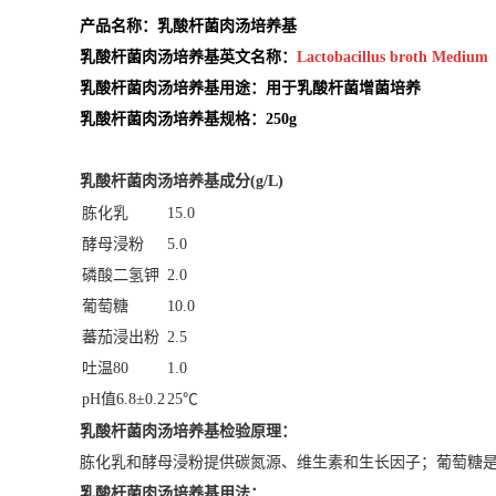
产品名称：乳酸杆菌肉汤培养基
乳酸杆菌肉汤培养基英文名称：
Lactobacillus broth Medium
乳酸杆菌肉汤培养基用途：用于乳酸杆菌增菌培养
乳酸杆菌肉汤培养基规格：250g
乳酸杆菌肉汤培养基
成分(g/L)
胨化乳
15.0
酵母浸粉
5.0
磷酸二氢钾
2.0
葡萄糖
10.0
蕃茄浸出粉
2.5
吐温80
1.0
pH值6.8±0.2
25℃
乳酸杆菌肉汤培养基
检验原理：
胨化乳和酵母浸粉提供碳氮源、维生素和生长因子；葡萄糖
乳酸杆菌肉汤培养基
用法：